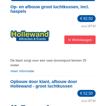
Op- en afbouw groot luchtkussen, incl.
haspels
€
92,50
excl BTW
In Winkelwagen
De klant zorgt voor een vast stroompunt binnen 25
meter
meer informatie
Opbouw door klant, afbouw door
Hollewand - groot luchtkussen
€
52,50
excl BTW