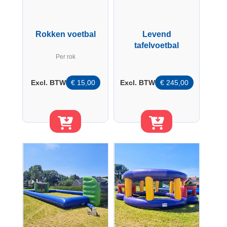
Rokken voetbal
Levend
tafelvoetbal
Per rok
Excl. BTW
€
15,00
Excl. BTW
€
245,00