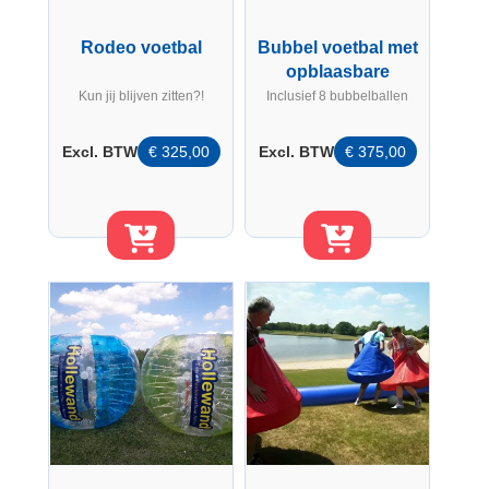
Rodeo voetbal
Bubbel voetbal met
opblaasbare
boarding
Kun jij blijven zitten?!
Inclusief 8 bubbelballen
Excl. BTW
€
325,00
Excl. BTW
€
375,00