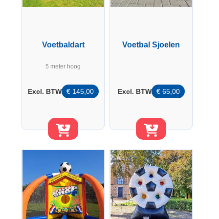
Voetbaldart
Voetbal Sjoelen
5 meter hoog
Excl. BTW
€
145,00
Excl. BTW
€
65,00