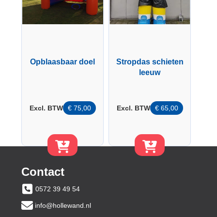
Opblaasbaar doel
Stropdas schieten
leeuw
Excl. BTW
€
75,00
Excl. BTW
€
65,00
Contact
0572 39 49 54
info@hollewand.nl