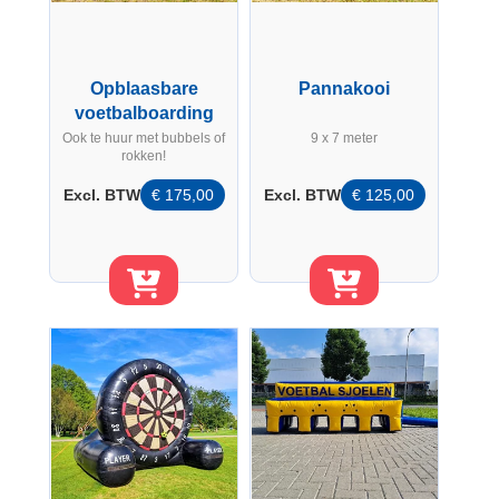
Opblaasbare
Pannakooi
voetbalboarding
Ook te huur met bubbels of
9 x 7 meter
rokken!
Excl. BTW
€
175,00
Excl. BTW
€
125,00