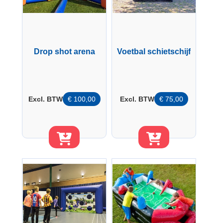
Drop shot arena
Voetbal schietschijf
Excl. BTW
€
100,00
Excl. BTW
€
75,00