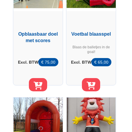
Opblaasbaar doel
Voetbal blaasspel
met scores
Blaas de balletjes in de
goal!
Excl. BTW
€
75,00
Excl. BTW
€
65,00