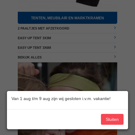
TENTEN, MEUBILAIR EN MARKTKRAMEN
2 PAALTJES MET AFZETKOORD
EASY UP TENT 3X3M
EASY UP TENT 3X6M
BEKIJK ALLES
Van 1 aug t/m 9 aug zijn wij gesloten i.v.m. vakantie!
Sluiten