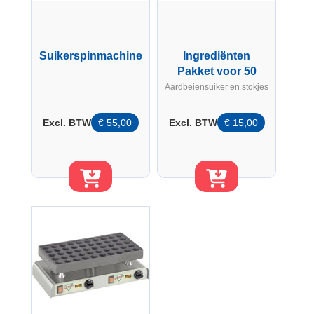
Suikerspinmachine
Ingrediënten
Pakket voor 50
Suikerspinnen
Aardbeiensuiker en stokjes
Excl. BTW
€
55,00
Excl. BTW
€
15,00