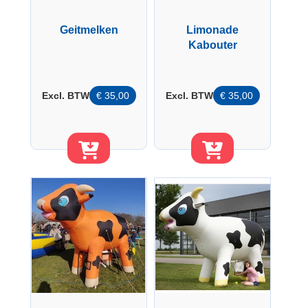
Geitmelken
Limonade
Kabouter
Excl. BTW
€
35,00
Excl. BTW
€
35,00