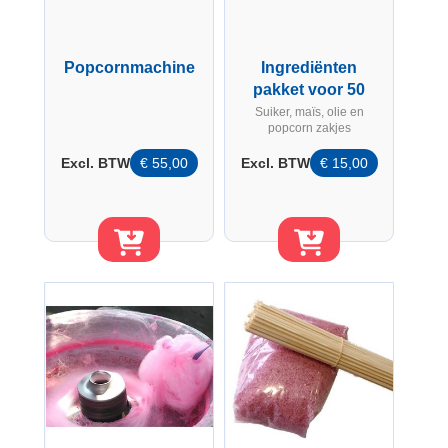
Popcornmachine
Ingrediënten
pakket voor 50
porties popcorn
Suiker, maïs, olie en
popcorn zakjes
Excl. BTW
€
55,00
Excl. BTW
€
15,00