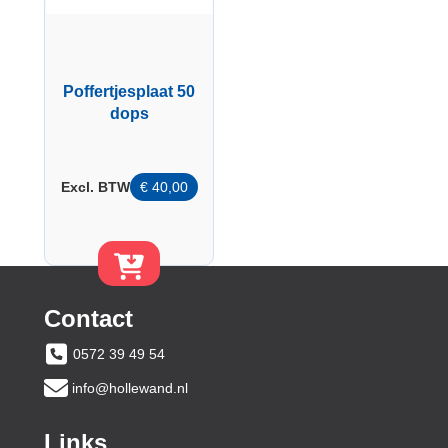
Poffertjesplaat 50
dops
Excl. BTW
€
40,00
Contact
0572 39 49 54
info@hollewand.nl
Links