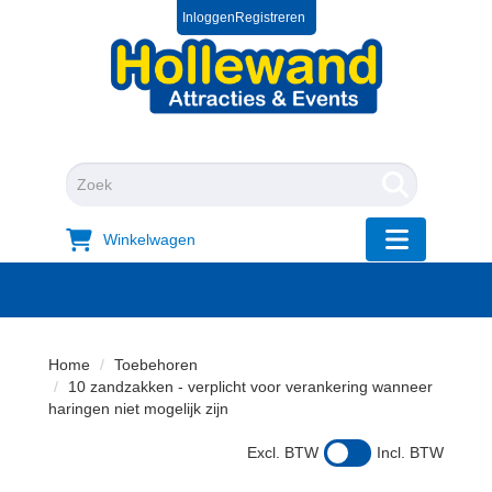
Inloggen
Registreren
0572 39 49 54
+31 572 394954
"Zoeken
Winkelwagen
"Toggle mobi
Home
Toebehoren
10 zandzakken - verplicht voor verankering wanneer
haringen niet mogelijk zijn
Excl. BTW
Incl. BTW