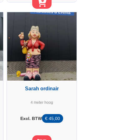
Sarah ordinair
4 meter hoog
Excl. BTW
€
45,00