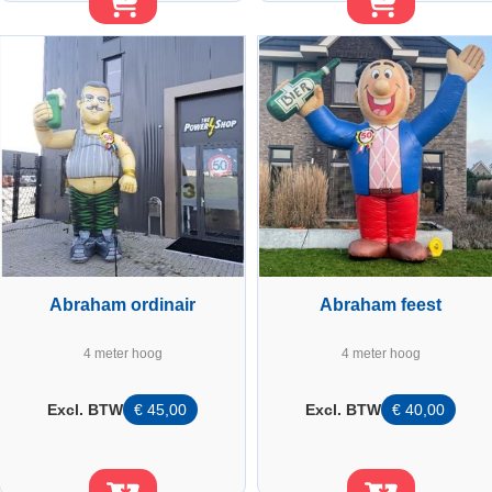
Abraham ordinair
Abraham feest
4 meter hoog
4 meter hoog
Excl. BTW
€
45,00
Excl. BTW
€
40,00