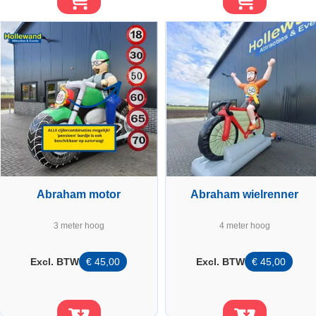
Abraham motor
Abraham wielrenner
3 meter hoog
4 meter hoog
Excl. BTW
€
45,00
Excl. BTW
€
45,00