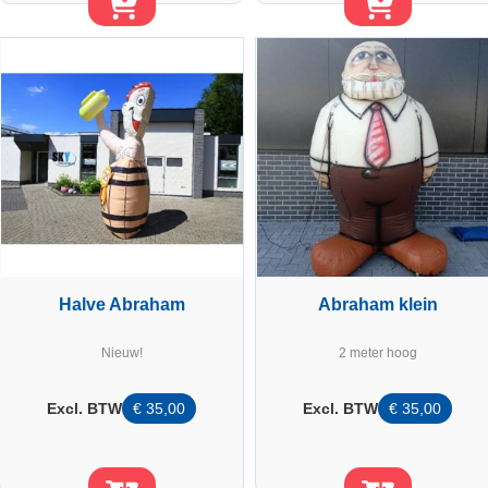
Halve Abraham
Abraham klein
Nieuw!
2 meter hoog
Excl. BTW
€
35,00
Excl. BTW
€
35,00