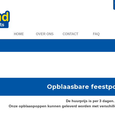
+31 572 394954
0572 39 49 54
HOME
OVER ONS
CONTACT
FAQ
Opblaasbare feestp
De huurprijs is per 3 dagen.
Onze opblaaspoppen kunnen geleverd worden met verschillen