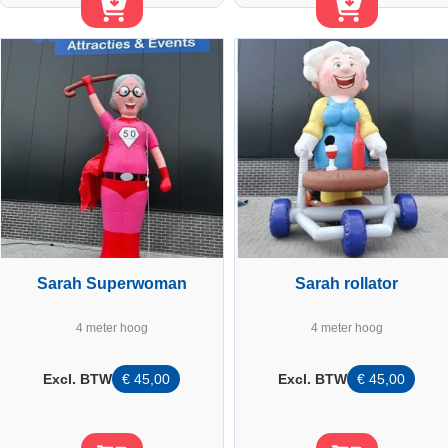
Sarah Superwoman
Sarah rollator
4 meter hoog
4 meter hoog
Excl. BTW
€
45,00
Excl. BTW
€
45,00