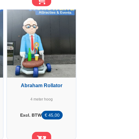
Abraham Rollator
4 meter hoog
Excl. BTW
€
45,00