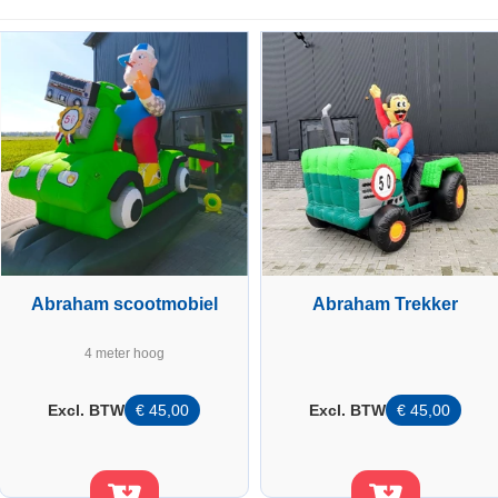
Abraham scootmobiel
Abraham Trekker
4 meter hoog
Excl. BTW
€
45,00
Excl. BTW
€
45,00