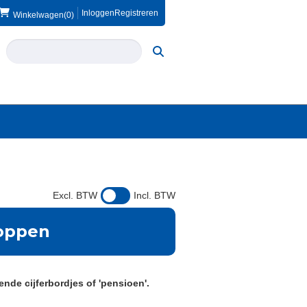
Inloggen
Registreren
Winkelwagen
(0)
Excl. BTW
Incl. BTW
oppen
de cijferbordjes of 'pensioen'.