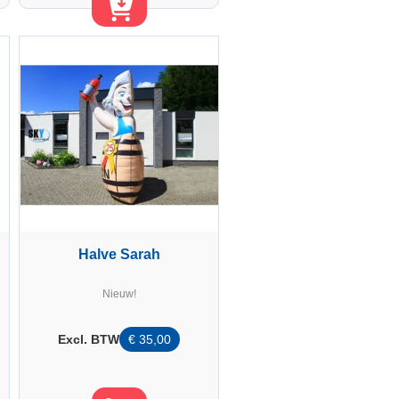
Halve Sarah
Nieuw!
Excl. BTW
€
35,00