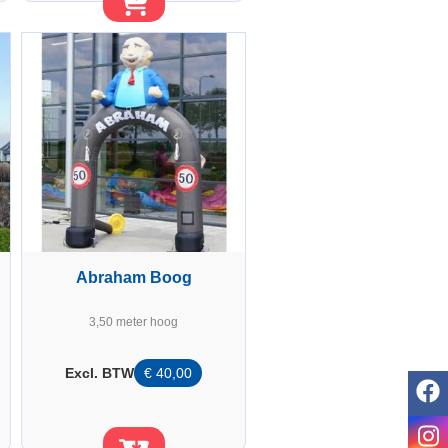
Abraham Boog
3,50 meter hoog
Excl. BTW
€
40,00
f
i