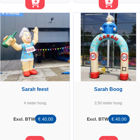
Sarah feest
Sarah Boog
4 meter hoog
3,50 meter hoog
Excl. BTW
€
40,00
Excl. BTW
€
40,00