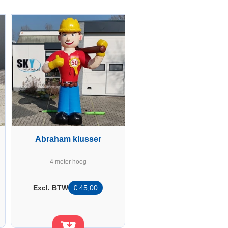
Abraham klusser
4 meter hoog
Excl. BTW
€
45,00