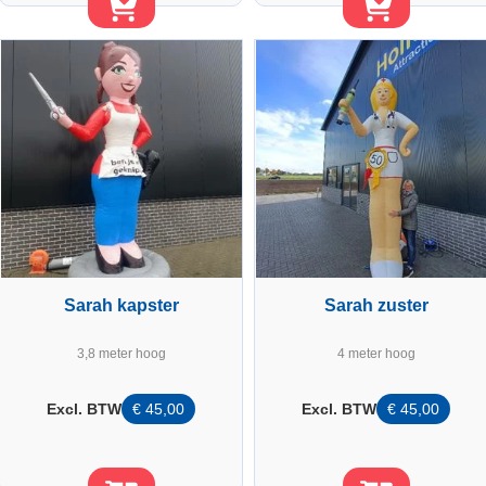
Sarah kapster
Sarah zuster
3,8 meter hoog
4 meter hoog
Excl. BTW
€
45,00
Excl. BTW
€
45,00