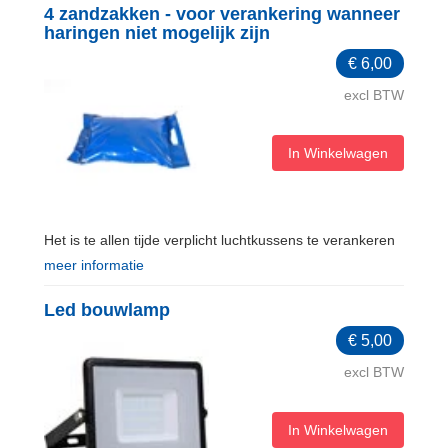
4 zandzakken - voor verankering wanneer
haringen niet mogelijk zijn
€
6,00
excl BTW
In Winkelwagen
Het is te allen tijde verplicht luchtkussens te verankeren
meer informatie
Led bouwlamp
€
5,00
excl BTW
In Winkelwagen