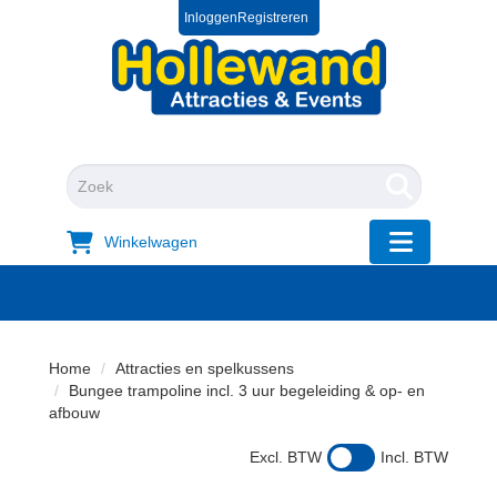
Inloggen
Registreren
0572 39 49 54
+31 572 394954
"Zoeken
Winkelwagen
"Toggle mobi
Home
Attracties en spelkussens
Bungee trampoline incl. 3 uur begeleiding & op- en
afbouw
Excl. BTW
Incl. BTW