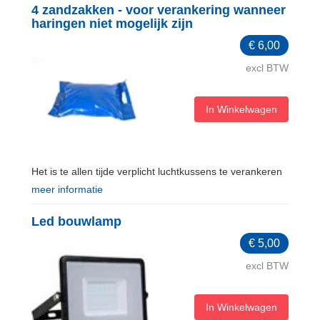
4 zandzakken - voor verankering wanneer
haringen niet mogelijk zijn
€
6,00
excl BTW
In Winkelwagen
Het is te allen tijde verplicht luchtkussens te verankeren
meer informatie
Led bouwlamp
€
5,00
excl BTW
In Winkelwagen