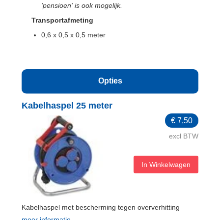
'pensioen' is ook mogelijk.
Transportafmeting
0,6 x 0,5 x 0,5 meter
Opties
Kabelhaspel 25 meter
€
7,50
excl BTW
In Winkelwagen
Kabelhaspel met bescherming tegen oververhitting
meer informatie