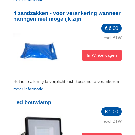
4 zandzakken - voor verankering wanneer
haringen niet mogelijk zijn
€
6,00
excl BTW
In Winkelwagen
Het is te allen tijde verplicht luchtkussens te verankeren
meer informatie
Led bouwlamp
€
5,00
excl BTW