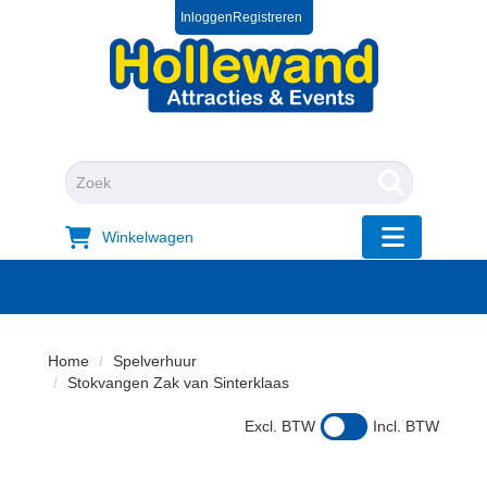
Inloggen
Registreren
0572 39 49 54
+31 572 394954
"Zoeken
Winkelwagen
"Toggle mobi
Home
Spelverhuur
Stokvangen Zak van Sinterklaas
Excl. BTW
Incl. BTW