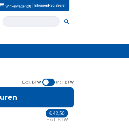
Inloggen
Registreren
Winkelwagen
(0)
Excl. BTW
Incl. BTW
huren
€
42,50
Excl. BTW