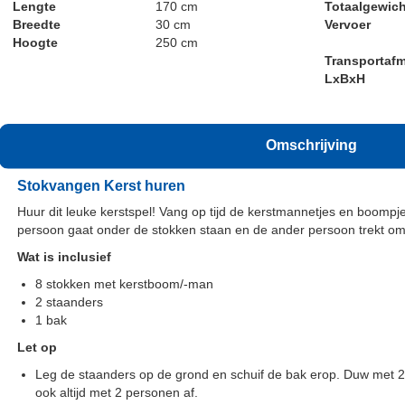
Lengte
170 cm
Totaalgewich
Breedte
30 cm
Vervoer
Hoogte
250 cm
Transportafm
LxBxH
Omschrijving
Stokvangen Kerst huren
Huur dit leuke kerstspel! Vang op tijd de kerstmannetjes en boompj
persoon gaat onder de stokken staan en de ander persoon trekt om
Wat is inclusief
8 stokken met kerstboom/-man
2 staanders
1 bak
Let op
Leg de staanders op de grond en schuif de bak erop. Duw met 
ook altijd met 2 personen af.