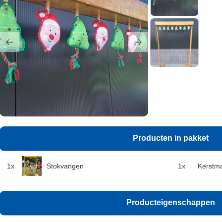
Previous
Next
Producten in pakket
1x
Stokvangen
1x
Kerstm
Producteigenschappen