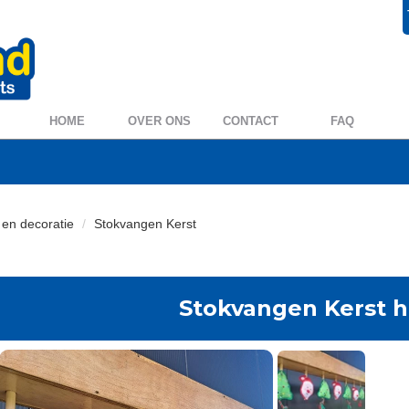
+31 572 394954
0572 39 49 54
HOME
OVER ONS
CONTACT
FAQ
n en decoratie
Stokvangen Kerst
Stokvangen Kerst 