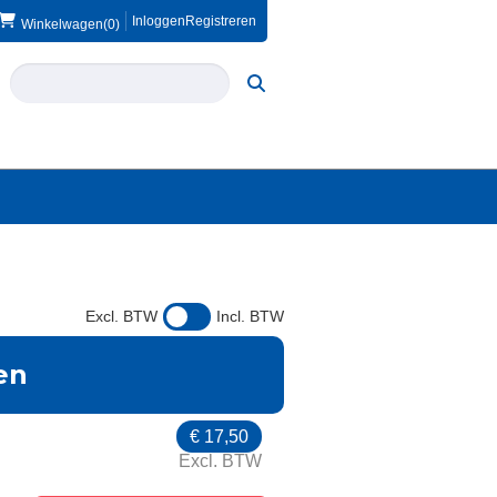
Inloggen
Registreren
Winkelwagen
(0)
Excl. BTW
Incl. BTW
en
€
17,50
Excl. BTW