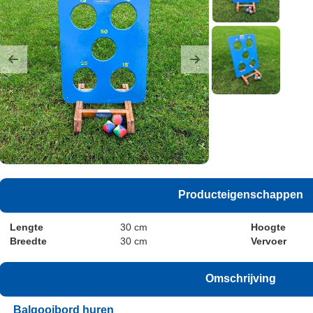
Previous
Next
Producteigenschappen
Lengte
30 cm
Hoogte
Breedte
30 cm
Vervoer
Omschrijving
Balgooibord huren