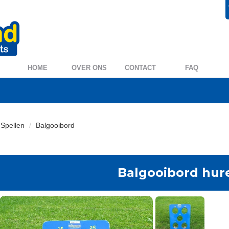
+31 572 394954
0572 39 49 54
HOME
OVER ONS
CONTACT
FAQ
Spellen
Balgooibord
Balgooibord hur