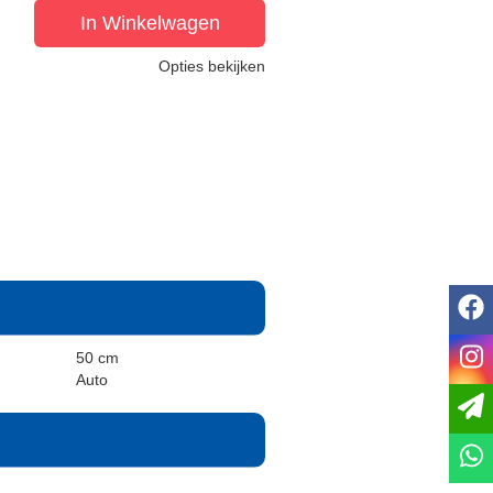
In Winkelwagen
Opties bekijken
f
i
50 cm
Auto