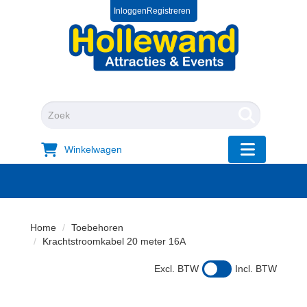
Inloggen
Registreren
0572 39 49 54
+31 572 394954
"Zoeken
Winkelwagen
"Toggle mobi
Home
Toebehoren
Krachtstroomkabel 20 meter 16A
Excl. BTW
Incl. BTW