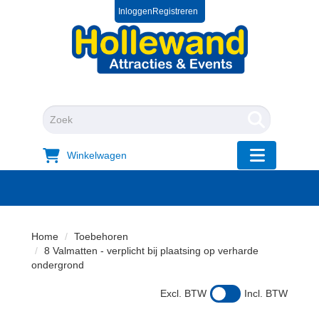
Inloggen
Registreren
0572 39 49 54
+31 572 394954
"Zoeken
Winkelwagen
"Toggle mobi
Home
Toebehoren
8 Valmatten - verplicht bij plaatsing op verharde
ondergrond
Excl. BTW
Incl. BTW