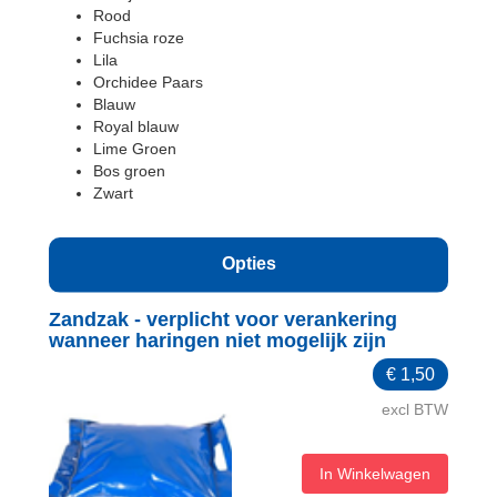
Rood
Fuchsia roze
Lila
Orchidee Paars
Blauw
Royal blauw
Lime Groen
Bos groen
Zwart
Opties
Zandzak - verplicht voor verankering
wanneer haringen niet mogelijk zijn
€
1,50
excl BTW
In Winkelwagen