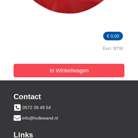
€
0,00
Excl. BTW
In Winkelwagen
Contact
0572 39 49 54
info@hollewand.nl
Links