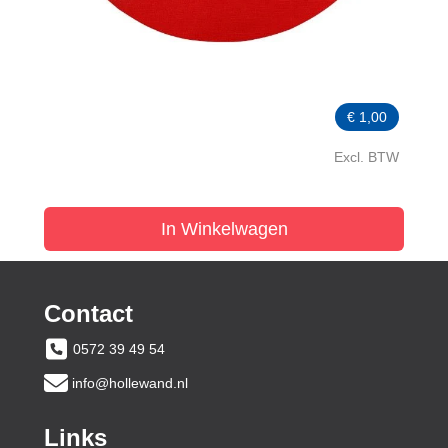
€
1,00
Excl. BTW
In Winkelwagen
Contact
0572 39 49 54
info@hollewand.nl
Links