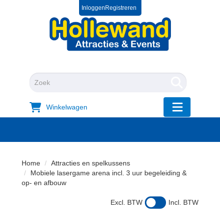
Inloggen
Registreren
0572 39 49 54
+31 572 394954
"Zoeken
Winkelwagen
"Toggle mobi
Home
Attracties en spelkussens
Mobiele lasergame arena incl. 3 uur begeleiding &
op- en afbouw
Excl. BTW
Incl. BTW