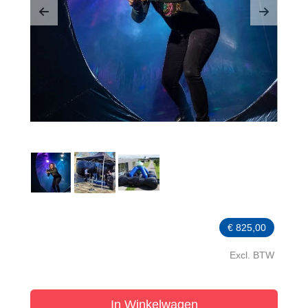
Previous
Next
€
825,00
Excl. BTW
In Winkelwagen