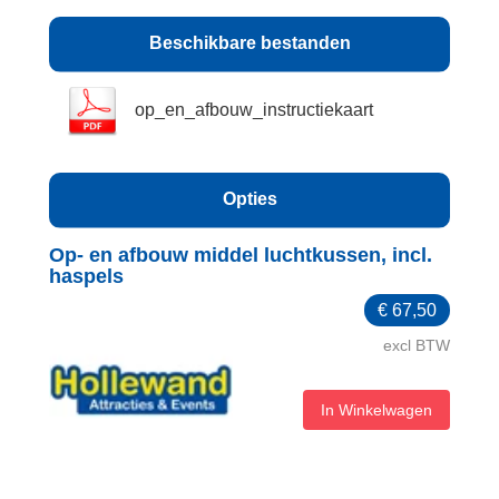
Beschikbare bestanden
op_en_afbouw_instructiekaart
Opties
Op- en afbouw middel luchtkussen, incl.
haspels
€
67,50
excl BTW
In Winkelwagen