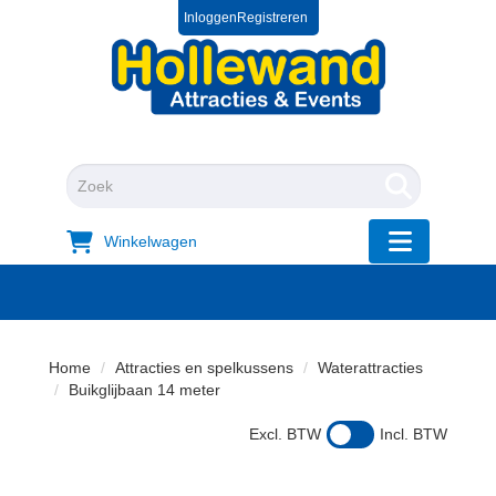
Inloggen
Registreren
0572 39 49 54
+31 572 394954
"Zoeken
Winkelwagen
"Toggle mobi
Home
Attracties en spelkussens
Waterattracties
Buikglijbaan 14 meter
Excl. BTW
Incl. BTW