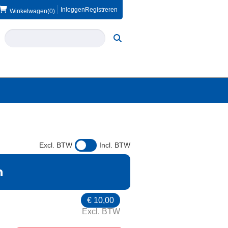
Inloggen
Registreren
Winkelwagen
(0)
Excl. BTW
Incl. BTW
n
€
10,00
Excl. BTW