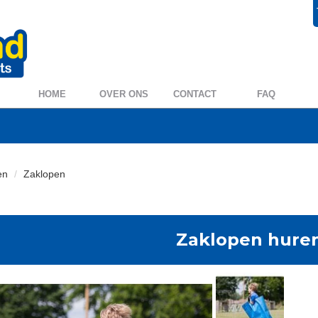
+31 572 394954
0572 39 49 54
HOME
OVER ONS
CONTACT
FAQ
en
Zaklopen
Zaklopen hure