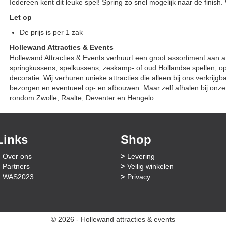
Iedereen kent dit leuke spel! Spring zo snel mogelijk naar de finish. 
Let op
De prijs is per 1 zak
Hollewand Attracties & Events
Hollewand Attracties & Events verhuurt een groot assortiment aan a
springkussens, spelkussens, zeskamp- of oud Hollandse spellen, 
decoratie. Wij verhuren unieke attracties die alleen bij ons verkrijg
bezorgen en eventueel op- en afbouwen. Maar zelf afhalen bij onze 
rondom Zwolle, Raalte, Deventer en Hengelo.
Links
Shop
Over ons
Levering
Partners
Veilig winkelen
WAS2023
Privacy
© 2026 - Hollewand attracties & events