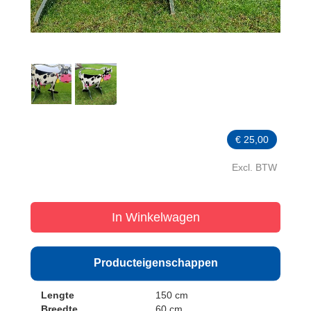
€
25,00
Excl. BTW
In Winkelwagen
Producteigenschappen
Lengte
150 cm
Breedte
60 cm