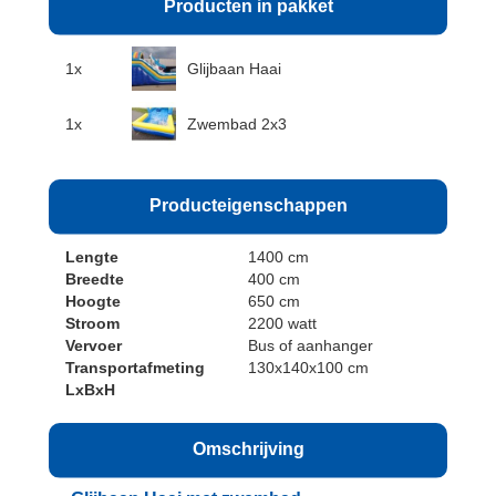
Producten in pakket
1x
Glijbaan Haai
1x
Zwembad 2x3
Producteigenschappen
Lengte
1400 cm
Breedte
400 cm
Hoogte
650 cm
Stroom
2200 watt
Vervoer
Bus of aanhanger
Transportafmeting
130x140x100 cm
LxBxH
Omschrijving