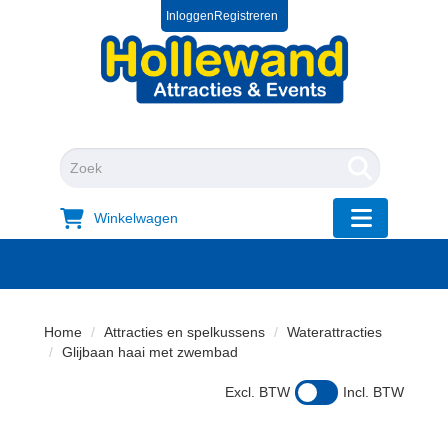
Inloggen
Registreren
0572 39 49 54
+31 572 394954
"Zoeken
Winkelwagen
"Toggle mobi
Home
Attracties en spelkussens
Waterattracties
Glijbaan haai met zwembad
Excl. BTW
Incl. BTW