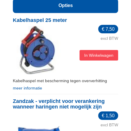
Opties
Kabelhaspel 25 meter
€
7,50
excl BTW
In Winkelwagen
Kabelhaspel met bescherming tegen oververhitting
meer informatie
Zandzak - verplicht voor verankering
wanneer haringen niet mogelijk zijn
€
1,50
excl BTW