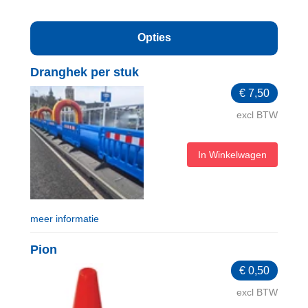
Opties
Dranghek per stuk
€
7,50
excl BTW
In Winkelwagen
meer informatie
Pion
€
0,50
excl BTW