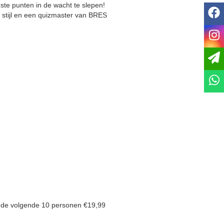
te punten in de wacht te slepen!
f
stijl en een quizmaster van BRES
i
t de volgende 10 personen €19,99