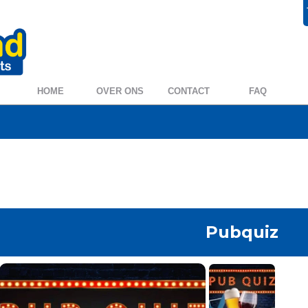
+31 572 394954
0572 39 49 54
HOME
OVER ONS
CONTACT
FAQ
Pubquiz