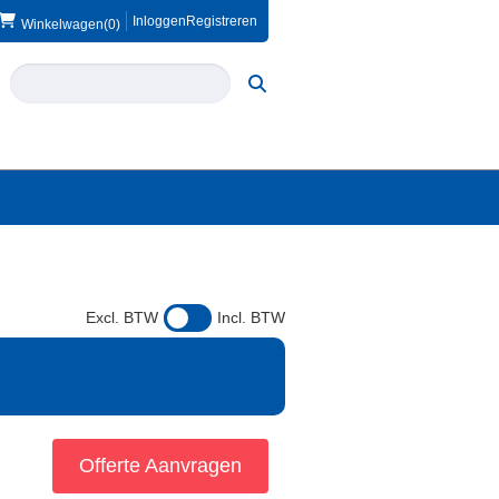
Inloggen
Registreren
Winkelwagen
(0)
Excl. BTW
Incl. BTW
Offerte Aanvragen