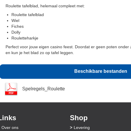
Roulette tafelblad, helemaal compleet met:
Roulette tafelblad
Wiel
Fiches
Dolly
Rouletteharkje
Perfect voor jouw eigen casino feest. Doordat er geen poten onder zi
en kun je het blad zo op tafel leggen.
Beschikbare bestanden
Spelregels_Roulette
Links
Shop
Over ons
Levering