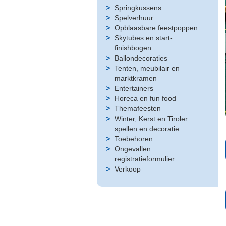
Springkussens
Spelverhuur
Opblaasbare feestpoppen
Skytubes en start-
finishbogen
Ballondecoraties
Tenten, meubilair en
marktkramen
Entertainers
Horeca en fun food
Themafeesten
Winter, Kerst en Tiroler
spellen en decoratie
Toebehoren
Ongevallen
registratieformulier
Verkoop