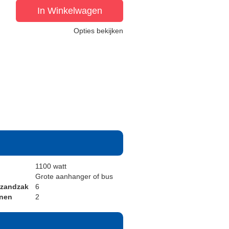
In Winkelwagen
Opties bekijken
1100 watt
Grote aanhanger of bus
 zandzak
6
onen
2