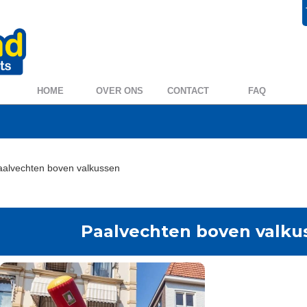
+31 572 394954
0572 39 49 54
HOME
OVER ONS
CONTACT
FAQ
aalvechten boven valkussen
Paalvechten boven valku