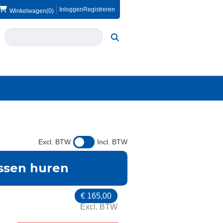
Inloggen
Registreren
Winkelwagen
(0)
Excl. BTW
Incl. BTW
ssen huren
€
165,00
Excl. BTW