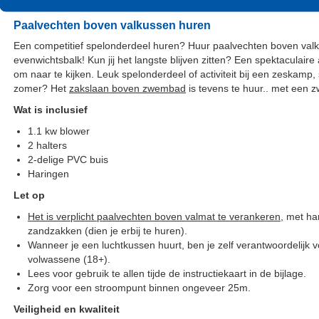
Paalvechten boven valkussen huren
Een competitief spelonderdeel huren? Huur paalvechten boven valk
evenwichtsbalk! Kun jij het langste blijven zitten? Een spektaculair
om naar te kijken. Leuk spelonderdeel of activiteit bij een zeskamp,
zomer? Het
zakslaan boven zwembad
is tevens te huur.. met een
Wat is inclusief
1.1 kw blower
2 halters
2-delige PVC buis
Haringen
Let op
Het is verplicht paalvechten boven valmat te verankeren
, met ha
zandzakken (dien je erbij te huren).
Wanneer je een luchtkussen huurt, ben je zelf verantwoordelijk v
volwassene (18+).
Lees voor gebruik te allen tijde de instructiekaart in de bijlage.
Zorg voor een stroompunt binnen ongeveer 25m.
Veiligheid en kwaliteit