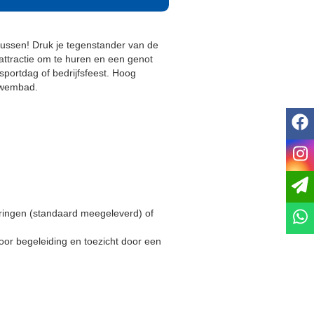
ussen! Druk je tegenstander van de
e attractie om te huren en een genot
 sportdag of bedrijfsfeest. Hoog
 zwembad.
f
i
ringen (standaard meegeleverd) of
oor begeleiding en toezicht door een