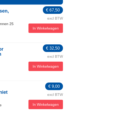
€
67,50
sen,
excl BTW
innen 25
In Winkelwagen
€
32,50
or
n
excl BTW
In Winkelwagen
€
9,00
niet
excl BTW
In Winkelwagen
te