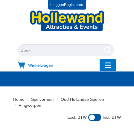
Inloggen
Registreren
0572 39 49 54
+31 572 394954
"Zoeken
Winkelwagen
"Toggle mobi
Home
Spelverhuur
Oud Hollandse Spellen
Ringwerpen
Excl. BTW
Incl. BTW