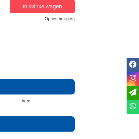
In Winkelwagen
Opties bekijken
f
i
Auto