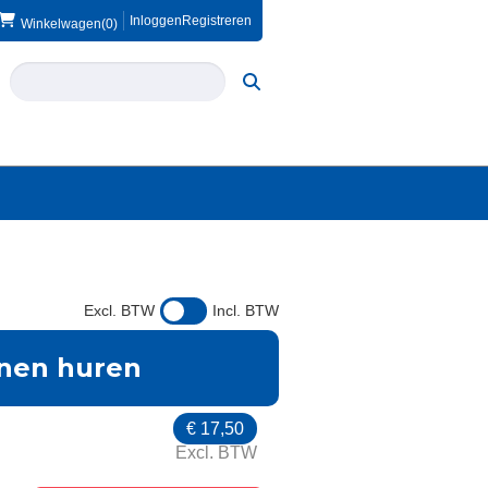
Inloggen
Registreren
Winkelwagen
(0)
Excl. BTW
Incl. BTW
onen huren
€
17,50
Excl. BTW