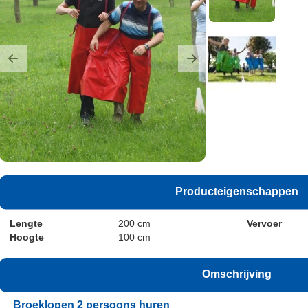
Previous
Next
Producteigenschappen
Lengte
200 cm
Vervoer
Hoogte
100 cm
Omschrijving
Broeklopen 2 persoons huren