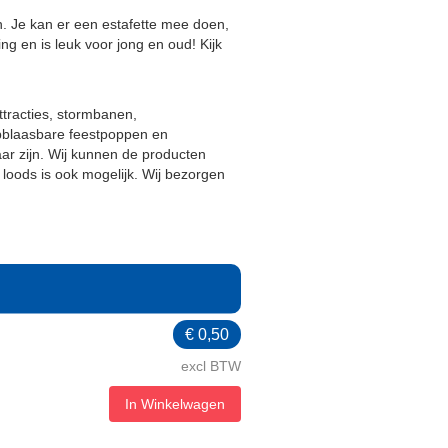
n. Je kan er een estafette mee doen,
ng en is leuk voor jong en oud! Kijk
ttracties, stormbanen,
opblaasbare feestpoppen en
baar zijn. Wij kunnen de producten
loods is ook mogelijk. Wij bezorgen
€
0,50
excl BTW
In Winkelwagen