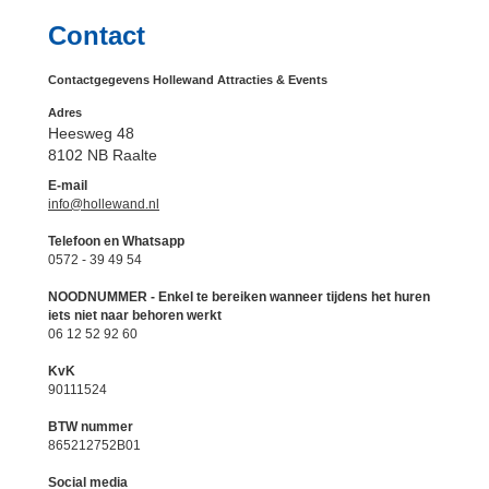
Contact
Contactgegevens Hollewand Attracties & Events
Adres
Heesweg 48
8102 NB Raalte
E-mail
info@hollewand.nl
Telefoon en Whatsapp
0572 - 39 49 54
NOODNUMMER - Enkel te bereiken wanneer tijdens het huren
iets niet naar behoren werkt
06 12 52 92 60
KvK
90111524
BTW nummer
865212752B01
Social media