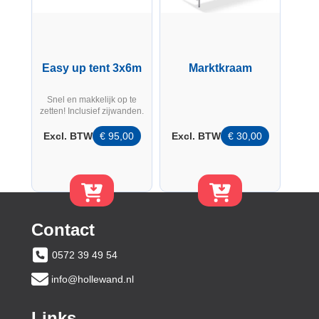
Easy up tent 3x6m
Marktkraam
Snel en makkelijk op te
zetten! Inclusief zijwanden.
Excl. BTW
€
95,00
Excl. BTW
€
30,00
Contact
0572 39 49 54
info@hollewand.nl
Links