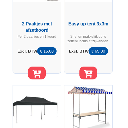
2 Paaltjes met
Easy up tent 3x3m
afzetkoord
Per 2 paaltjes en 1 koord
Snel en makkelijk op te
zetten! Inclusief zijwanden.
Excl. BTW
€
15,00
Excl. BTW
€
65,00