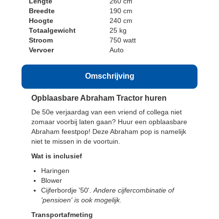
Lengte
260 cm
Breedte
190 cm
Hoogte
240 cm
Totaalgewicht
25 kg
Stroom
750 watt
Vervoer
Auto
Omschrijving
Opblaasbare Abraham Tractor huren
De 50e verjaardag van een vriend of collega niet
zomaar voorbij laten gaan? Huur een opblaasbare
Abraham feestpop! Deze Abraham pop is namelijk
niet te missen in de voortuin.
Wat is inclusief
Haringen
Blower
Cijferbordje '50'.
Andere cijfercombinatie of
'pensioen' is ook mogelijk.
Transportafmeting