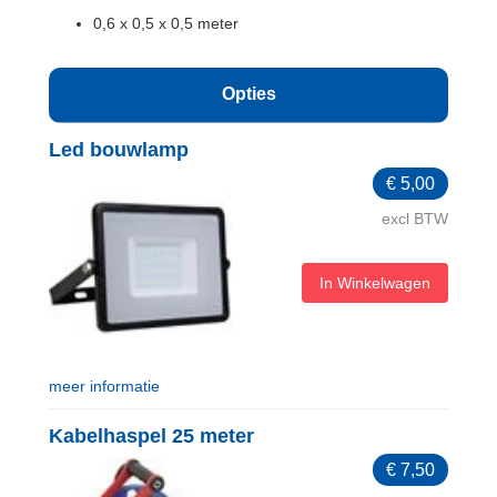
0,6 x 0,5 x 0,5 meter
Opties
Led bouwlamp
€
5,00
excl BTW
In Winkelwagen
meer informatie
Kabelhaspel 25 meter
€
7,50