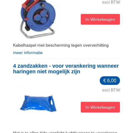
excl BTW
In Winkelwagen
Kabelhaspel met bescherming tegen oververhitting
meer informatie
4 zandzakken - voor verankering wanneer
haringen niet mogelijk zijn
€
6,00
excl BTW
In Winkelwagen
Het is te allen tijde verplicht luchtkussens te verankeren