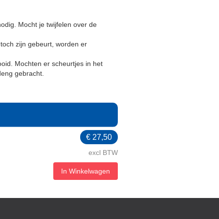
dig. Mocht je twijfelen over de
toch zijn gebeurt, worden er
id. Mochten er scheurtjes in het
deng gebracht.
€
27,50
excl BTW
d
In Winkelwagen