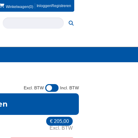
Inloggen
Registreren
Winkelwagen
(0)
Excl. BTW
Incl. BTW
en
€
205,00
Excl. BTW