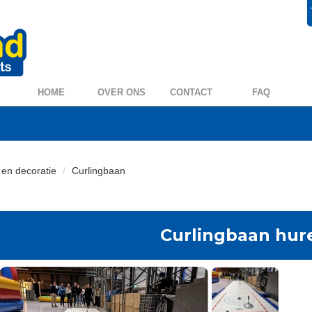
+31 572 394954
0572 39 49 54
HOME
OVER ONS
CONTACT
FAQ
n en decoratie
Curlingbaan
Curlingbaan hur