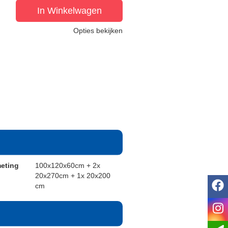
In Winkelwagen
Opties bekijken
eting
100x120x60cm + 2x
20x270cm + 1x 20x200
f
cm
i