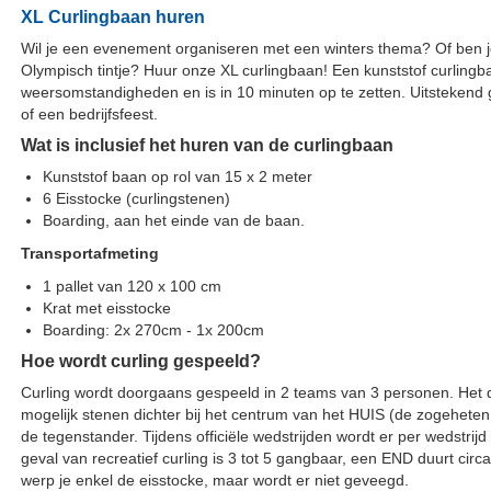
XL Curlingbaan huren
Wil je een evenement organiseren met een winters thema? Of ben 
Olympisch tintje? Huur onze XL curlingbaan! Een kunststof curlingba
weersomstandigheden en is in 10 minuten op te zetten. Uitstekend 
of een bedrijfsfeest.
Wat is inclusief het huren van de curlingbaan
Kunststof baan op rol van 15 x 2 meter
6 Eisstocke (curlingstenen)
Boarding, aan het einde van de baan.
Transportafmeting
1 pallet van 120 x 100 cm
Krat met eisstocke
Boarding: 2x 270cm - 1x 200cm
Hoe wordt curling gespeeld?
Curling wordt doorgaans gespeeld in 2 teams van 3 personen. Het 
mogelijk stenen dichter bij het centrum van het HUIS (de zogeheten 
de tegenstander. Tijdens officiële wedstrijden wordt er per wedstri
geval van recreatief curling is 3 tot 5 gangbaar, een END duurt cir
werp je enkel de eisstocke, maar wordt er niet geveegd.